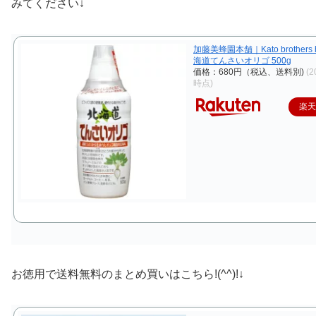
みてください↓
加藤美蜂園本舗｜Kato brothers 
海道てんさいオリゴ 500g
価格：680円（税込、送料別)
(2
時点)
楽
お徳用で送料無料のまとめ買いはこちら!(^^)!↓