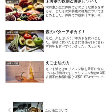
の栄養成分が豊富に含まれ...
栄養素の役割と働きについて
食事・栄養
栄養素が主に体内でどのような働きをす
るか、またその栄養素の種類についてま
とめました。体内での役割【エネルギー
(熱や力)源となる】炭水化物、脂質、たん
ぱく質が該当します。炭水化物とたんぱ
く質は各々1gあたり約4kcal、脂質は1gあ
たり約9k...
森のバターアボカド！
食事・栄養
最近、久しぶりにアボカドを食べまし
た。最後に食べたときに食感が口に合わ
ず何年も食べずにいました。久しぶりに
食べた感想は当時気になっていたクリー
ミーな食感がむしろ良くて、ハマってい
きそうな感じです！今回はそんなアボカ
ドの栄養素についてまとめて...
えごま油の力
食事・栄養
えごま油とはα-リノレン酸を豊富に含ん
でいる植物油です。α-リノレン酸はn-3系
多価不飽和脂肪酸(n-3系PUFA)の一つで
す。これは体内で合成できない必須脂肪
酸であり、食品から摂取する必要があり
ます。脂肪酸について3大栄養素の一つで
ある脂...
こめ油について