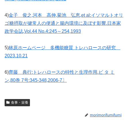
4)
金子 俊之,河本 高伸,菊池 弘恵,et al:イソマルトオリ
ゴ糖摂取が健常人の便通と腸内環境に及ぼす影響.日本家
政学会誌,Vol.44 No.4:245～254,1993
5)
林原ホームページ 多機能糖質 トレハロースの研究
2023.10.21
6)
齊藤 典行:トレハロースの特性と生理作用.ビ タ ミ
ン,80巻 7号:345-348,2006-7〕
食事・栄養
morimorifumifumi