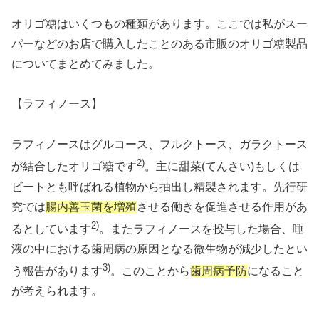
オリゴ糖はいくつもの種類があります。ここでは私がスー
パーなどのお店で購入したことのある市販のオリゴ糖製品
についてまとめてみました。
【ラフィノース】
ラフィノースはグルコース、フルクトース、ガラクトース
2)
が結合したオリゴ糖です
。主に甜菜(てんさい)もしくは
ビートとも呼ばれる植物から抽出し精製されます。先行研
究では
腸内善玉菌を増殖
させる働きを促進させる作用があ
2)
るとしています
。またラフィノースを投与した場合、唾
液の中における歯周病の原因となる微生物が減少したとい
3)
う報告があります
。このことから
歯周病予防
になること
が考えられます。