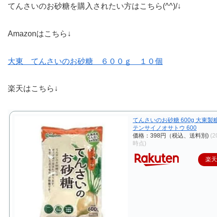
てんさいのお砂糖を購入されたい方はこちら(^^)/↓
Amazonはこちら↓
大東 てんさいのお砂糖 ６００ｇ １０個
楽天はこちら↓
てんさいのお砂糖 600g 大東製
テンサイノオサトウ 600
価格：398円（税込、送料別)
(2
時点)
楽