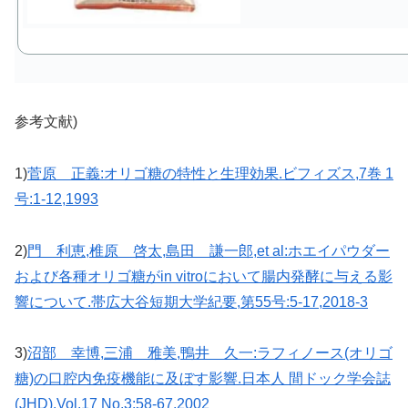
参考文献)
1)
菅原 正義:オリゴ糖の特性と生理効果.ビフィズス,7巻 1
号:1-12,1993
2)
門 利恵,椎原 啓太,島田 謙一郎,et al:ホエイパウダー
および各種オリゴ糖がin vitroにおいて腸内発酵に与える影
響について.帯広大谷短期大学紀要,第55号:5-17,2018-3
3)
沼部 幸博,三浦 雅美,鴨井 久一:ラフィノース(オリゴ
糖)の口腔内免疫機能に及ぼす影響.日本人 間ドック学会誌
(JHD),Vol.17 No.3:58-67,2002