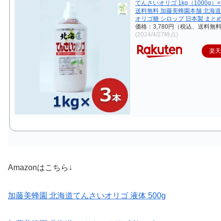
てんさいオリゴ 1kg（1000g）
送料無料 加藤美蜂園本舗 北海道
オリゴ糖 シロップ 日本製 まと
価格：3,780円（税込、送料無料
(2024/4/27時点)
楽
Amazonはこちら↓
加藤美蜂園 北海道てんさいオリゴ 液体 500g