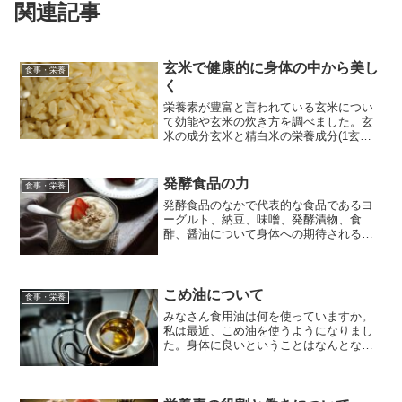
関連記事
玄米で健康的に身体の中から美し
食事・栄養
く
栄養素が豊富と言われている玄米につい
て効能や玄米の炊き方を調べました。玄
米の成分玄米と精白米の栄養成分(1玄米
と精白米(うるち米)の栄養成分に加え、玄
米の栄養成分が精白米と比べどの程度多
いか倍率で表示してみました。特に大き
発酵食品の力
食事・栄養
かった部分を太文字...
発酵食品のなかで代表的な食品であるヨ
ーグルト、納豆、味噌、発酵漬物、食
酢、醤油について身体への期待される効
果、及び摂取に関する注意点について説
明していきます。
こめ油について
食事・栄養
みなさん食用油は何を使っていますか。
私は最近、こめ油を使うようになりまし
た。身体に良いということはなんとなく
聞いたことはありますが、具体的にどう
いったことが身体に良いのかをまとめて
みました。こめ油の成分こめ油には以下