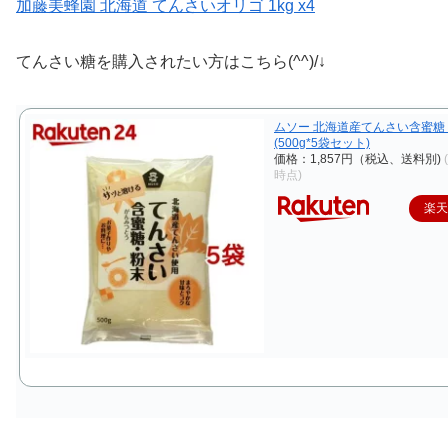
加藤美蜂園 北海道 てんさいオリゴ 1kg x4
てんさい糖を購入されたい方はこちら(^^)/↓
ムソー 北海道産てんさい含蜜糖
(500g*5袋セット)
価格：1,857円（税込、送料別)
時点)
楽