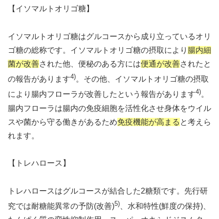
【イソマルトオリゴ糖】
イソマルトオリゴ糖はグルコースから成り立っているオリ
ゴ糖の総称です。イソマルトオリゴ糖の摂取により
腸内細
菌が改善
された他、便秘のある方には
便通が改善
されたと
4)
の報告があります
。その他、イソマルトオリゴ糖の摂取
4)
により腸内フローラが改善したという報告があります
。
腸内フローラは腸内の免疫細胞を活性化させ身体をウイル
スや菌から守る働きがあるため
免疫機能が高まる
と考えら
れます。
【トレハロース】
トレハロースはグルコースが結合した2糖類です。先行研
5)
究では耐糖能異常の予防(改善)
、水和特性(鮮度の保持)、