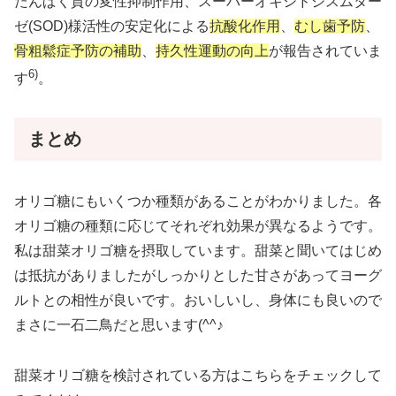
たんぱく質の変性抑制作用、スーパーオキシドジスムター
ゼ(SOD)様活性の安定化による
抗酸化作用
、
むし歯予防
、
骨粗鬆症予防の補助
、
持久性運動の向上
が報告されていま
6)
す
。
まとめ
オリゴ糖にもいくつか種類があることがわかりました。各
オリゴ糖の種類に応じてそれぞれ効果が異なるようです。
私は甜菜オリゴ糖を摂取しています。甜菜と聞いてはじめ
は抵抗がありましたがしっかりとした甘さがあってヨーグ
ルトとの相性が良いです。おいしいし、身体にも良いので
まさに一石二鳥だと思います(^^♪
甜菜オリゴ糖を検討されている方はこちらをチェックして